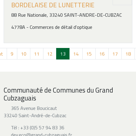
BORDELAISE DE LUNETTERIE
88 Rue Nationale, 33240 SAINT-ANDRE-DE-CUBZAC
4778A - Commerces de détail d'optique
nt
9
10
11
12
13
14
15
16
17
18
Communauté de Communes du Grand
Cubzaguais
365 Avenue Boucicaut
33240 Saint-André-de-Cubzac
Tél : +33 (0)5 57 94 83 36
dev.eco@grand-cubzaguais.fr